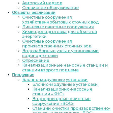
Авторский надзор
Сервисное обслуживание
Объекты реализации
Очистные сооружения
хозяйственнобытовых сточных вод
Ливневые очистные сооружения
Химводоподготовка для объектов
энергетики
Очистные сооружения
производственных сточных вод
Водозаборные узлы с установками
водоподготовки
Опреснение
Канализационные наносные станции и
станции второго подъема
Продукция
Блочно-модульные установки
Блочно-модульные установки
Канализационно-насосные
станции «КНС»
Водопроводные очистные
сооружения «ВОС»
Станции очистки производственно-