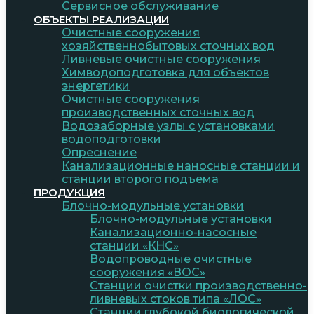
Сервисное обслуживание
ОБЪЕКТЫ РЕАЛИЗАЦИИ
Очистные сооружения
хозяйственнобытовых сточных вод
Ливневые очистные сооружения
Химводоподготовка для объектов
энергетики
Очистные сооружения
производственных сточных вод
Водозаборные узлы с установками
водоподготовки
Опреснение
Канализационные наносные станции и
станции второго подъема
ПРОДУКЦИЯ
Блочно-модульные установки
Блочно-модульные установки
Канализационно-насосные
станции «КНС»
Водопроводные очистные
сооружения «ВОС»
Станции очистки производственно-
ливневых стоков типа «ЛОС»
Станции глубокой биологической