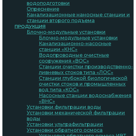
водоподготовки
Опреснение
Канализационные наносные станции и
станции второго подъема
ПРОДУКЦИЯ
Блочно-модульные установки
Блочно-модульные установки
Канализационно-насосные
станции «КНС»
Водопроводные очистные
сооружения «ВОС»
Станции очистки производственно-
ливневых стоков типа «ЛОС»
Станции глубокой биологической
очистки стоков и промышленных
вод типа «КОС»
Насосные станции водоснабжения
«ВНС»
Установки фильтрации воды
Установки механической фильтрации
воды
Установки ультрафильтрации
Установки обратного осмоса
Установка обратного осмоса ИВТ-