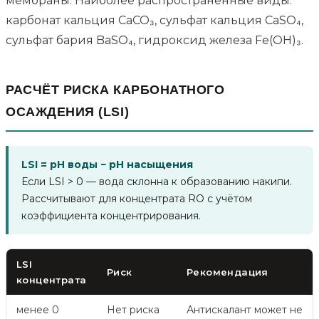
мембраны. Наиболее распространённые виды:
карбонат кальция CaCO₃, сульфат кальция CaSO₄,
сульфат бария BaSO₄, гидроксид железа Fe(OH)₃.
РАСЧЁТ РИСКА КАРБОНАТНОГО
ОСАЖДЕНИЯ (LSI)
LSI = pH воды − pH насыщения
Если LSI > 0 — вода склонна к образованию накипи.
Рассчитывают для концентрата RO с учётом
коэффициента концентрирования.
LSI
Риск
Рекомендация
концентрата
менее 0
Нет риска
Антискалант может не