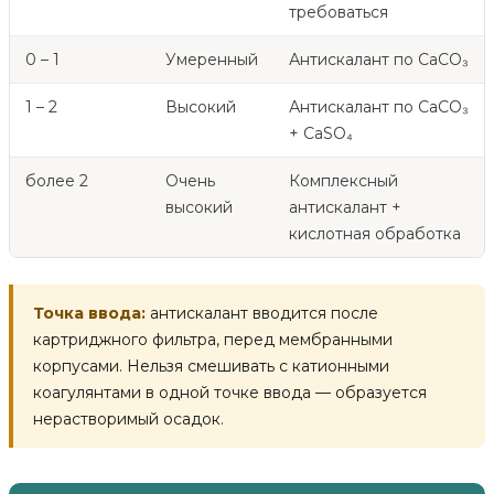
требоваться
0 – 1
Умеренный
Антискалант по CaCO₃
1 – 2
Высокий
Антискалант по CaCO₃
+ CaSO₄
более 2
Очень
Комплексный
высокий
антискалант +
кислотная обработка
Точка ввода:
антискалант вводится после
картриджного фильтра, перед мембранными
корпусами. Нельзя смешивать с катионными
коагулянтами в одной точке ввода — образуется
нерастворимый осадок.