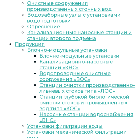
Очистные сооружения
производственных сточных вод
Водозаборные узлы с установками
водоподготовки
Опреснение
Канализационные наносные станции и
станции второго подъема
Продукция
Блочно-модульные установки
Блочно-модульные установки
Канализационно-насосные
станции «КНС»
Водопроводные очистные
сооружения «ВОС»
Станции очистки производственно-
ливневых стоков типа «ЛОС»
Станции глубокой биологической
очистки стоков и промышленных
вод типа «КОС»
Насосные станции водоснабжения
«ВНС»
Установки фильтрации воды
Установки механической фильтрации
воды