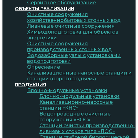
Сервисное обслуживание
ОБЪЕКТЫ РЕАЛИЗАЦИИ
Очистные сооружения
хозяйственнобытовых сточных вод
Ливневые очистные сооружения
Химводоподготовка для объектов
энергетики
Очистные сооружения
производственных сточных вод
Водозаборные узлы с установками
водоподготовки
Опреснение
Канализационные наносные станции и
станции второго подъема
ПРОДУКЦИЯ
Блочно-модульные установки
Блочно-модульные установки
Канализационно-насосные
станции «КНС»
Водопроводные очистные
сооружения «ВОС»
Станции очистки производственно-
ливневых стоков типа «ЛОС»
Станции глубокой биологической