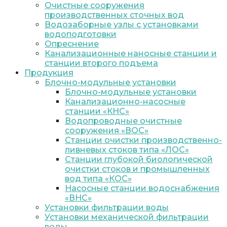
Очистные сооружения
производственных сточных вод
Водозаборные узлы с установками
водоподготовки
Опреснение
Канализационные наносные станции и
станции второго подъема
Продукция
Блочно-модульные установки
Блочно-модульные установки
Канализационно-насосные
станции «КНС»
Водопроводные очистные
сооружения «ВОС»
Станции очистки производственно-
ливневых стоков типа «ЛОС»
Станции глубокой биологической
очистки стоков и промышленных
вод типа «КОС»
Насосные станции водоснабжения
«ВНС»
Установки фильтрации воды
Установки механической фильтрации
воды