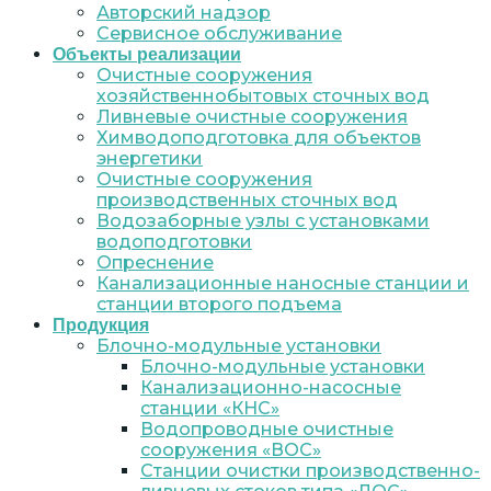
Авторский надзор
Сервисное обслуживание
Объекты реализации
Очистные сооружения
хозяйственнобытовых сточных вод
Ливневые очистные сооружения
Химводоподготовка для объектов
энергетики
Очистные сооружения
производственных сточных вод
Водозаборные узлы с установками
водоподготовки
Опреснение
Канализационные наносные станции и
станции второго подъема
Продукция
Блочно-модульные установки
Блочно-модульные установки
Канализационно-насосные
станции «КНС»
Водопроводные очистные
сооружения «ВОС»
Станции очистки производственно-