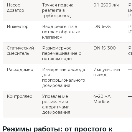
Насос-
Точная подача
0.1–2500 л/ч
P
дозатор
реагента в
м
трубопровод
P
Инжектор
Ввод реагента в
DN 6–25
P
поток с обратным
P
клапаном
Статический
Равномерное
DN 15–300
P
смеситель
перемешивание с
с
потоком воды
Расходомер
Измерение расхода
Импульсный
для
выход
пропорционального
дозирования
Контроллер
Управление
4–20 мА,
режимами и
Modbus
алгоритмами
дозирования
Режимы работы: от простого к