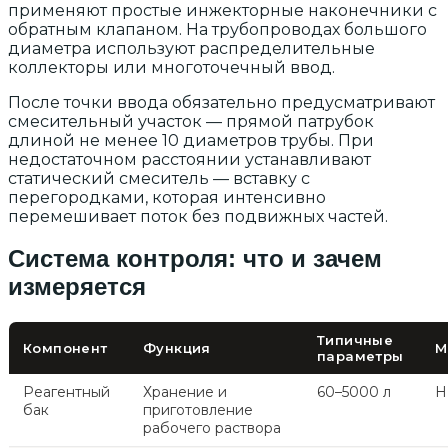
применяют простые инжекторные наконечники с
обратным клапаном. На трубопроводах большого
диаметра используют распределительные
коллекторы или многоточечный ввод.
После точки ввода обязательно предусматривают
смесительный участок — прямой патрубок
длиной не менее 10 диаметров трубы. При
недостаточном расстоянии устанавливают
статический смеситель — вставку с
перегородками, которая интенсивно
перемешивает поток без подвижных частей.
Система контроля: что и зачем
измеряется
Типичные
Компонент
Функция
М
параметры
Реагентный
Хранение и
60–5000 л
H
бак
приготовление
рабочего раствора