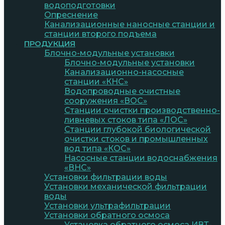
водоподготовки
Опреснение
Канализационные наносные станции и
станции второго подъема
ПРОДУКЦИЯ
Блочно-модульные установки
Блочно-модульные установки
Канализационно-насосные
станции «КНС»
Водопроводные очистные
сооружения «ВОС»
Станции очистки производственно-
ливневых стоков типа «ЛОС»
Станции глубокой биологической
очистки стоков и промышленных
вод типа «КОС»
Насосные станции водоснабжения
«ВНС»
Установки фильтрации воды
Установки механической фильтрации
воды
Установки ультрафильтрации
Установки обратного осмоса
Установка обратного осмоса ИВТ-