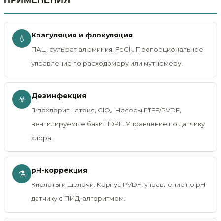
ПРИМЕНЕНИЯ
Коагуляция и флокуляция
💧
ПАЦ, сульфат алюминия, FeCl₃. Пропорциональное
управление по расходомеру или мутномеру.
Дезинфекция
☣
Гипохлорит натрия, ClO₂. Насосы PTFE/PVDF,
вентилируемые баки HDPE. Управление по датчику
хлора.
pH-коррекция
⚗
Кислоты и щёлочи. Корпус PVDF, управление по pH-
датчику с ПИД-алгоритмом.