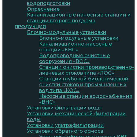
водоподготовки
Опреснение
Канализационные наносные станции и
станции второго подъема
ПРОДУКЦИЯ
Блочно-модульные установки
Блочно-модульные установки
Канализационно-насосные
станции «КНС»
Водопроводные очистные
сооружения «ВОС»
Станции очистки производственно-
ливневых стоков типа «ЛОС»
Станции глубокой биологической
очистки стоков и промышленных
вод типа «КОС»
Насосные станции водоснабжения
«ВНС»
Установки фильтрации воды
Установки механической фильтрации
воды
Установки ультрафильтрации
Установки обратного осмоса
Установка обратного осмоса ИВТ-