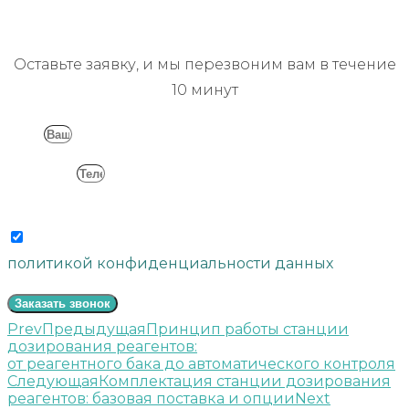
Заказать обратный звонок
Оставьте заявку, и мы перезвоним вам в течение
10 минут
Имя
Телефон
Согласие
Отправляя свои данные, вы соглашаетесь с
политикой конфиденциальности данных
Заказать звонок
Prev
Предыдущая
Принцип работы
станции
дозирования реагентов:
от реагентного бака до автоматического контроля
Следующая
Комплектация станции дозирования
реагентов: базовая поставка и опции
Next