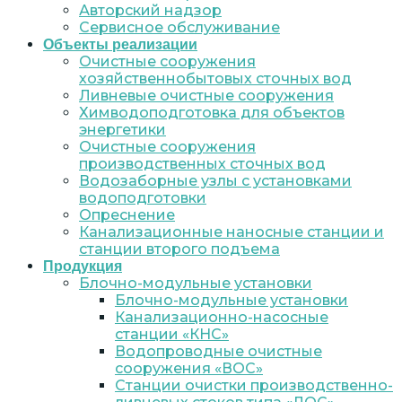
Авторский надзор
Сервисное обслуживание
Объекты реализации
Очистные сооружения
хозяйственнобытовых сточных вод
Ливневые очистные сооружения
Химводоподготовка для объектов
энергетики
Очистные сооружения
производственных сточных вод
Водозаборные узлы с установками
водоподготовки
Опреснение
Канализационные наносные станции и
станции второго подъема
Продукция
Блочно-модульные установки
Блочно-модульные установки
Канализационно-насосные
станции «КНС»
Водопроводные очистные
сооружения «ВОС»
Станции очистки производственно-