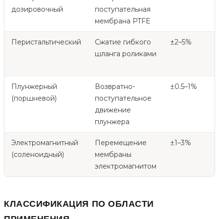
дозировочный
поступательная
мембрана PTFE
Перистальтический
Сжатие гибкого
±2–5%
шланга роликами
Плунжерный
Возвратно-
±0.5–1%
(поршневой)
поступательное
движение
плунжера
Электромагнитный
Перемещение
±1–3%
(соленоидный)
мембраны
электромагнитом
КЛАССИФИКАЦИЯ ПО ОБЛАСТИ