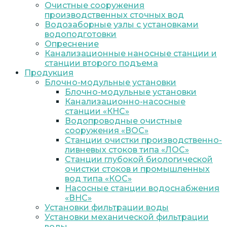
Очистные сооружения
производственных сточных вод
Водозаборные узлы с установками
водоподготовки
Опреснение
Канализационные наносные станции и
станции второго подъема
Продукция
Блочно-модульные установки
Блочно-модульные установки
Канализационно-насосные
станции «КНС»
Водопроводные очистные
сооружения «ВОС»
Станции очистки производственно-
ливневых стоков типа «ЛОС»
Станции глубокой биологической
очистки стоков и промышленных
вод типа «КОС»
Насосные станции водоснабжения
«ВНС»
Установки фильтрации воды
Установки механической фильтрации
воды