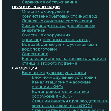
Сервисное обслуживание
ОБЪЕКТЫ РЕАЛИЗАЦИИ
Очистные сооружения
хозяйственнобытовых сточных вод
Ливневые очистные сооружения
Химводоподготовка для объектов
энергетики
Очистные сооружения
производственных сточных вод
Водозаборные узлы с установками
водоподготовки
Опреснение
Канализационные наносные станции и
станции второго подъема
ПРОДУКЦИЯ
Блочно-модульные установки
Блочно-модульные установки
Канализационно-насосные
станции «КНС»
Водопроводные очистные
сооружения «ВОС»
Станции очистки производственно-
ливневых стоков типа «ЛОС»
Станции глубокой биологической