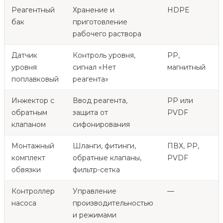
Реагентный
Хранение и
HDPE
1
бак
приготовление
рабочего раствора
Датчик
Контроль уровня,
PP,
1
уровня
сигнал «Нет
магнитный
поплавковый
реагента»
Инжектор с
Ввод реагента,
PP или
1
обратным
защита от
PVDF
клапаном
сифонирования
Монтажный
Шланги, фитинги,
ПВХ, PP,
1
комплект
обратные клапаны,
PVDF
обвязки
фильтр-сетка
Контроллер
Управление
—
1
насоса
производительностью
и режимами