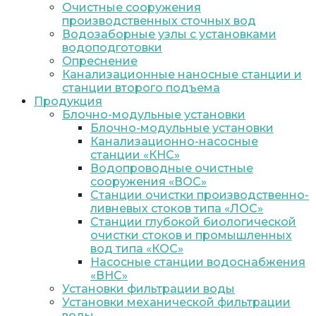
Очистные сооружения
производственных сточных вод
Водозаборные узлы с установками
водоподготовки
Опреснение
Канализационные наносные станции и
станции второго подъема
Продукция
Блочно-модульные установки
Блочно-модульные установки
Канализационно-насосные
станции «КНС»
Водопроводные очистные
сооружения «ВОС»
Станции очистки производственно-
ливневых стоков типа «ЛОС»
Станции глубокой биологической
очистки стоков и промышленных
вод типа «КОС»
Насосные станции водоснабжения
«ВНС»
Установки фильтрации воды
Установки механической фильтрации
воды