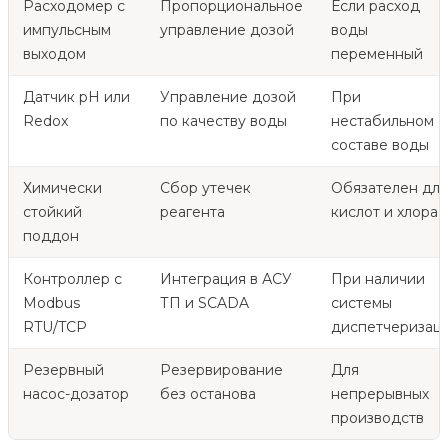
Расходомер с
Пропорциональное
Если расход
импульсным
управление дозой
воды
выходом
переменный
Датчик pH или
Управление дозой
При
Redox
по качеству воды
нестабильном
составе воды
Химически
Сбор утечек
Обязателен для
стойкий
реагента
кислот и хлора
поддон
Контроллер с
Интеграция в АСУ
При наличии
Modbus
ТП и SCADA
системы
RTU/TCP
диспетчеризац
Резервный
Резервирование
Для
насос-дозатор
без останова
непрерывных
производств