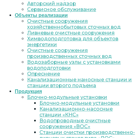
Авторский надзор
Сервисное обслуживание
Объекты реализации
Очистные сооружения
хозяйственнобытовых сточных вод
Ливневые очистные сооружения
Химводоподготовка для объектов
энергетики
Очистные сооружения
производственных сточных вод
Водозаборные узлы с установками
водоподготовки
Опреснение
Канализационные наносные станции и
станции второго подъема
Продукция
Блочно-модульные установки
Блочно-модульные установки
Канализационно-насосные
станции «КНС»
Водопроводные очистные
сооружения «ВОС»
Станции очистки производственно-