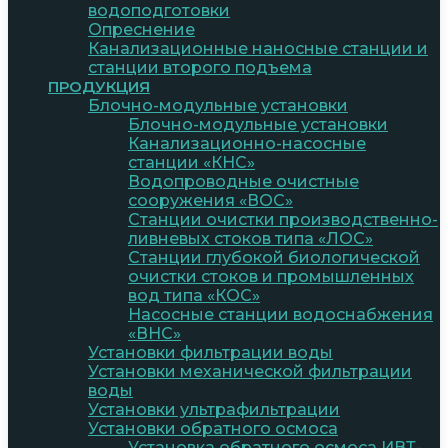
водоподготовки
Опреснение
Канализационные наносные станции и
станции второго подъема
ПРОДУКЦИЯ
Блочно-модульные установки
Блочно-модульные установки
Канализационно-насосные
станции «КНС»
Водопроводные очистные
сооружения «ВОС»
Станции очистки производственно-
ливневых стоков типа «ЛОС»
Станции глубокой биологической
очистки стоков и промышленных
вод типа «КОС»
Насосные станции водоснабжения
«ВНС»
Установки фильтрации воды
Установки механической фильтрации
воды
Установки ультрафильтрации
Установки обратного осмоса
Установка обратного осмоса ИВТ-