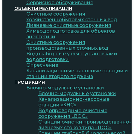
Сервисное обслуживание
ОБЪЕКТЫ РЕАЛИЗАЦИИ
Очистные сооружения
хозяйственнобытовых сточных вод
Ливневые очистные сооружения
Химводоподготовка для объектов
энергетики
Очистные сооружения
производственных сточных вод
Водозаборные узлы с установками
водоподготовки
Опреснение
Канализационные наносные станции и
станции второго подъема
ПРОДУКЦИЯ
Блочно-модульные установки
Блочно-модульные установки
Канализационно-насосные
станции «КНС»
Водопроводные очистные
сооружения «ВОС»
Станции очистки производственно-
ливневых стоков типа «ЛОС»
Станции глубокой биологической