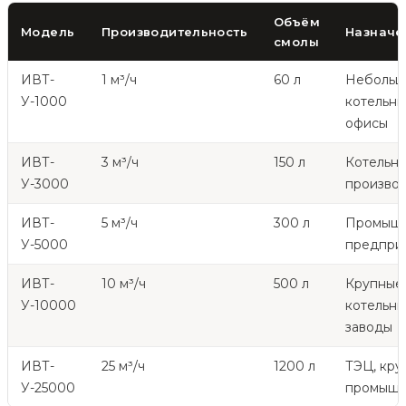
Объём
Модель
Производительность
Назначе
смолы
ИВТ-
1 м³/ч
60 л
Небольш
У-1000
котельны
офисы
ИВТ-
3 м³/ч
150 л
Котельн
У-3000
произво
ИВТ-
5 м³/ч
300 л
Промыш
У-5000
предпри
ИВТ-
10 м³/ч
500 л
Крупные
У-10000
котельны
заводы
ИВТ-
25 м³/ч
1200 л
ТЭЦ, кру
У-25000
промышл