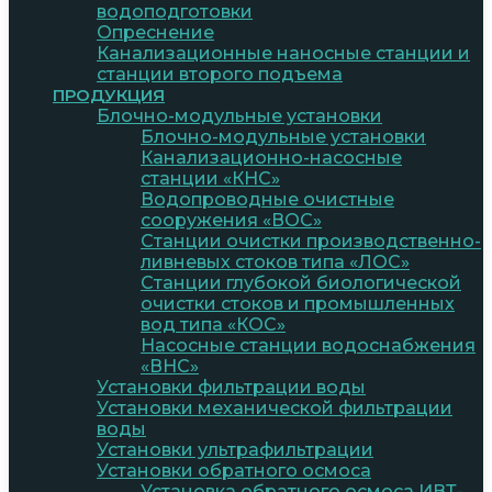
водоподготовки
Опреснение
Канализационные наносные станции и
станции второго подъема
ПРОДУКЦИЯ
Блочно-модульные установки
Блочно-модульные установки
Канализационно-насосные
станции «КНС»
Водопроводные очистные
сооружения «ВОС»
Станции очистки производственно-
ливневых стоков типа «ЛОС»
Станции глубокой биологической
очистки стоков и промышленных
вод типа «КОС»
Насосные станции водоснабжения
«ВНС»
Установки фильтрации воды
Установки механической фильтрации
воды
Установки ультрафильтрации
Установки обратного осмоса
Установка обратного осмоса ИВТ-