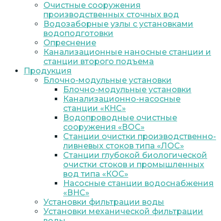
Очистные сооружения
производственных сточных вод
Водозаборные узлы с установками
водоподготовки
Опреснение
Канализационные наносные станции и
станции второго подъема
Продукция
Блочно-модульные установки
Блочно-модульные установки
Канализационно-насосные
станции «КНС»
Водопроводные очистные
сооружения «ВОС»
Станции очистки производственно-
ливневых стоков типа «ЛОС»
Станции глубокой биологической
очистки стоков и промышленных
вод типа «КОС»
Насосные станции водоснабжения
«ВНС»
Установки фильтрации воды
Установки механической фильтрации
воды