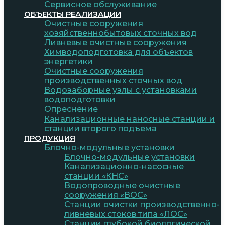
Сервисное обслуживание
ОБЪЕКТЫ РЕАЛИЗАЦИИ
Очистные сооружения
хозяйственнобытовых сточных вод
Ливневые очистные сооружения
Химводоподготовка для объектов
энергетики
Очистные сооружения
производственных сточных вод
Водозаборные узлы с установками
водоподготовки
Опреснение
Канализационные наносные станции и
станции второго подъема
ПРОДУКЦИЯ
Блочно-модульные установки
Блочно-модульные установки
Канализационно-насосные
станции «КНС»
Водопроводные очистные
сооружения «ВОС»
Станции очистки производственно-
ливневых стоков типа «ЛОС»
Станции глубокой биологической