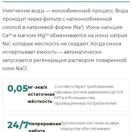
Умягчение воды — ионообменный процесс. Вода
проходит через фильтр с катионообменной
смолой в натриевой форме (Na⁺). Ионы кальция
Ca²⁺ и магния Mg²⁺ обмениваются на ионы натрия
Na⁺, которые жёсткость не создают. Когда смола
исчерпывает ёмкость — автоматически
запускается регенерация раствором поваренной
соли NaCl.
0,05
Соответствует требованиям
мг-экв/л
паровых котлов давлением до 0,9
остаточная
МПа и большинства
жёсткость
промышленных потребителей.
24/7
Дуплексные системы из двух
Непрерывная
корпусов обеспечивают
работа