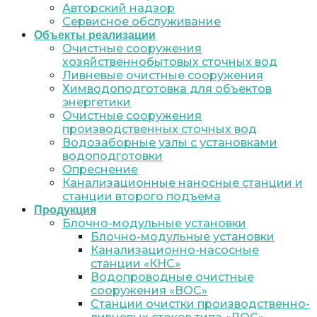
Авторский надзор
Сервисное обслуживание
Объекты реализации
Очистные сооружения
хозяйственнобытовых сточных вод
Ливневые очистные сооружения
Химводоподготовка для объектов
энергетики
Очистные сооружения
производственных сточных вод
Водозаборные узлы с установками
водоподготовки
Опреснение
Канализационные наносные станции и
станции второго подъема
Продукция
Блочно-модульные установки
Блочно-модульные установки
Канализационно-насосные
станции «КНС»
Водопроводные очистные
сооружения «ВОС»
Станции очистки производственно-